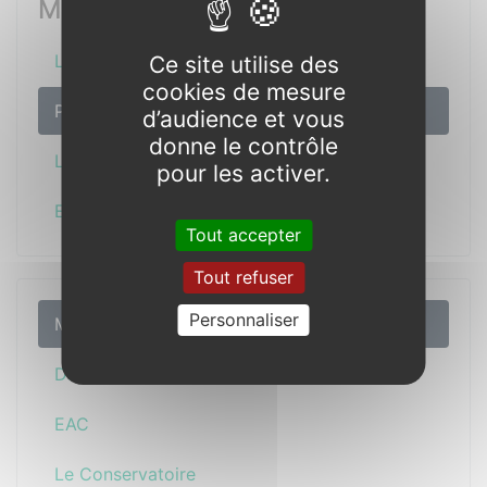
Musique
L’Initiation Musique - CP
Ce site utilise des
cookies de mesure
Parcours à partir de 7 ans (CE1) et +
d’audience et vous
donne le contrôle
L’Enseignement spécialisé
pour les activer.
Eveil MS et GS
Tout accepter
Tout refuser
Personnaliser
Musique
Danse
EAC
Le Conservatoire