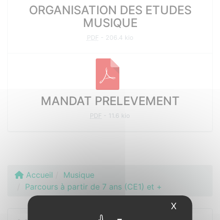
ORGANISATION DES ETUDES
MUSIQUE
PDF
-
206.4 kio
MANDAT PRELEVEMENT
PDF
-
11.6 kio
Accueil
Musique
Parcours à partir de 7 ans (CE1) et +
X
Masquer l