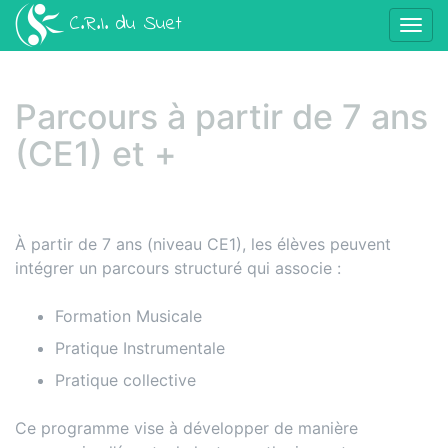
Panneau de gestion des cookies
C.R.I. du Suet
Affic
aller au contenu
Parcours à partir de 7 ans
(CE1) et +
À partir de 7 ans (niveau CE1), les élèves peuvent
intégrer un parcours structuré qui associe :
Formation Musicale
Pratique Instrumentale
Pratique collective
Ce programme vise à développer de manière