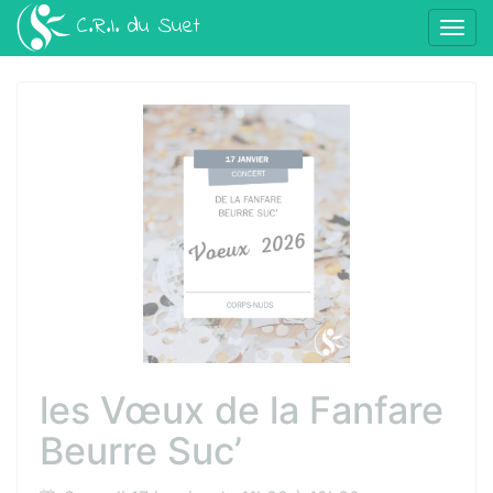
Panneau de gestion des cookies
C.R.I. du Suet
Affic
aller au contenu
les Vœux de la Fanfare
Beurre Suc’